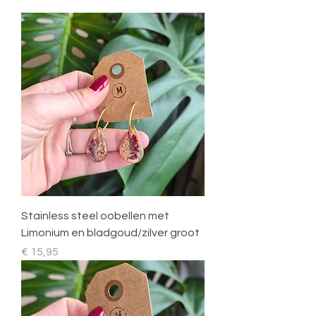
Stainless steel oobellen met
Limonium en bladgoud/zilver groot
Prijs
€ 15,95