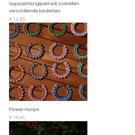
Gypsophila (gipskruid) oorbellen
verschillende bedeltjes
Prijs
€ 12,95
Flower Hoops
Prijs
€ 19,95