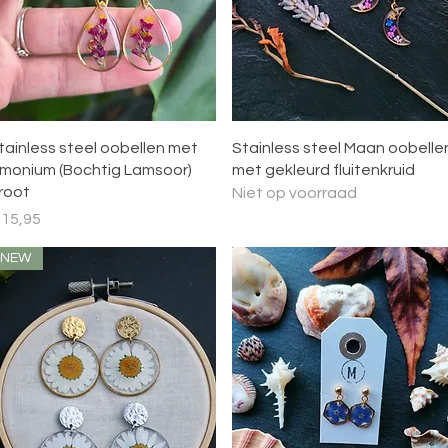
Snel overzicht
Snel overzicht
tainless steel oobellen met
Stainless steel Maan oobelle
imonium (Bochtig Lamsoor)
met gekleurd fluitenkruid
root
Niet op voorraad
ijs
 15,95
NEW