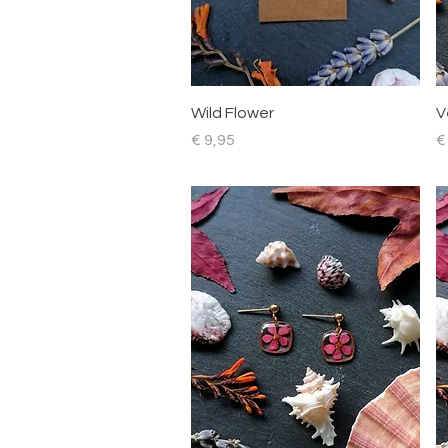
Snel overzicht
Wild Flower
V
Prijs
Pr
€ 9,95
€