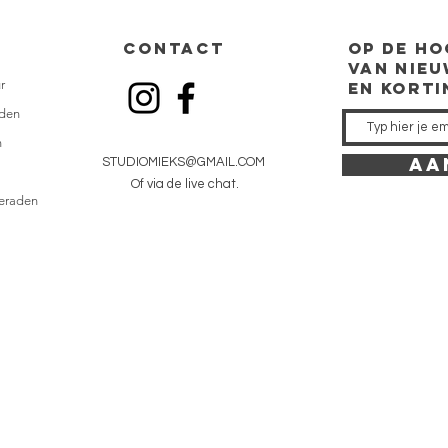
CONTACT
op de
ho
van nieu
r
en kort
den
n
AA
STUDIOMIEKS@GMAIL.COM
Of via de live chat.
ieraden