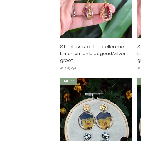
Snel overzicht
Stainless steel oobellen met
S
Limonium en bladgoud/zilver
L
groot
g
Prijs
Pr
€ 15,95
€
NEW