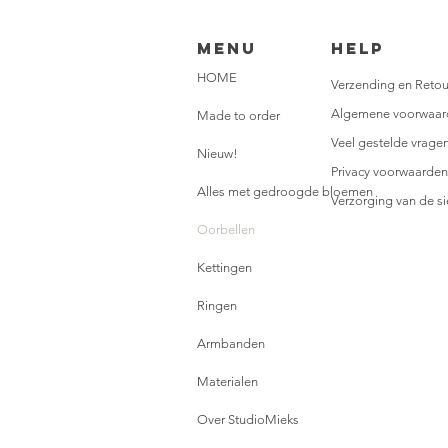
Menu
HELP
HOME
Verzending en Retou
Algemene voorwaar
Made to order
Veel gestelde vrage
Nieuw!
Privacy voorwaarden
Alles met gedroogde bloemen
Verzorging van de s
Oorbellen
Kettingen
Ringen
Armbanden
Materialen
Over StudioMieks