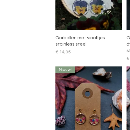
Snel overzicht
Oorbellen met viooltjes -
O
stainless steel
d
s
Prijs
€ 14,95
Pr
€
Nieuw!