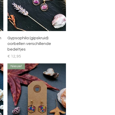
Snel overzicht
n
Gypsophila (gipskruid)
oorbellen verschillende
bedeltjes
Prijs
€ 12,95
Nieuw!