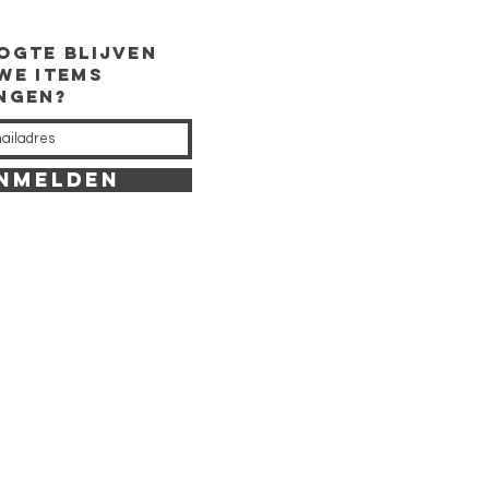
ogte
blijven
we items
ingen?
NMELDEN