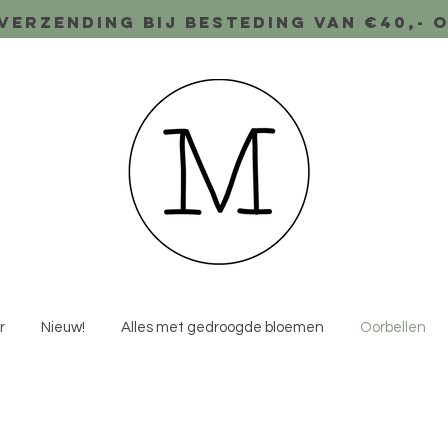
verzending bij besteding van €40,- 
r
Nieuw!
Alles met gedroogde bloemen
Oorbellen