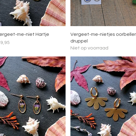
Snel overzicht
Snel overzicht
ergeet-me-niet Hartje
Vergeet-me-nietjes oorbelle
druppel
ijs
 9,95
Niet op voorraad