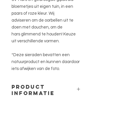
bloemetjes uit eigen tuin, in een
paars of roze kleur. Wij
adviseren om de oorbellen uit te
doen met douchen, om de
hars glimmend te houden! Keuze
uit verschillende vormen.
*Deze sieraden bevatten een
natuurproduct en kunnen daardoor
iets afwijken van de foto.
PRODUCT
INFORMATIE
Oorbel bedel: Ruit, Cirkel, Druppel
Materiaal bedel: Stainless steel, UV
hars en gedroogd gipskruid.
Materiaal oorbel: Stainless steel
(gouden versie met een gold