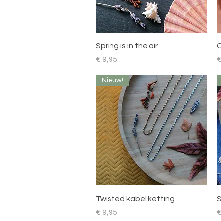
Snel overzicht
Spring is in the air
C
Prijs
P
€ 9,95
€
Nieuw!
Snel overzicht
Twisted kabel ketting
S
Prijs
P
€ 9,95
€