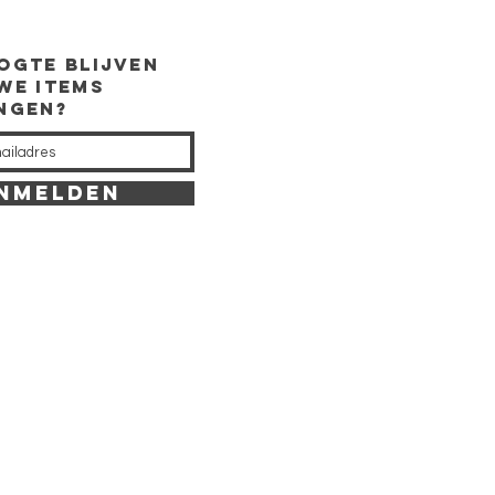
ogte
blijven
we items
ingen?
NMELDEN