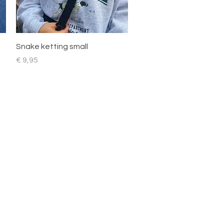
Snel overzicht
Snake ketting small
Prijs
€ 9,95