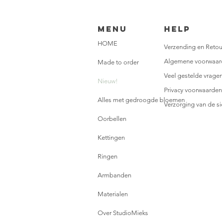
Menu
HELP
HOME
Verzending en Retou
Algemene voorwaar
Made to order
Veel gestelde vrage
Nieuw!
Privacy voorwaarden
Alles met gedroogde bloemen
Verzorging van de s
Oorbellen
Kettingen
Ringen
Armbanden
Materialen
Over StudioMieks