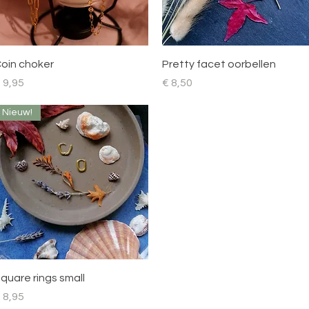
Snel overzicht
Snel overzicht
oin choker
Pretty facet oorbellen
rijs
Prijs
 9,95
€ 8,50
Nieuw!
Snel overzicht
quare rings small
rijs
 8,95