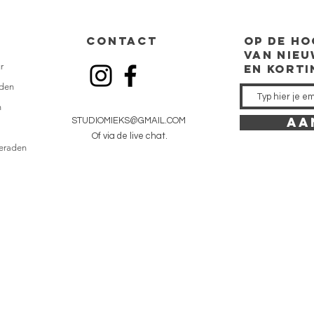
CONTACT
op de
ho
van nieu
r
en kort
den
n
AA
STUDIOMIEKS@GMAIL.COM
Of via de live chat.
ieraden