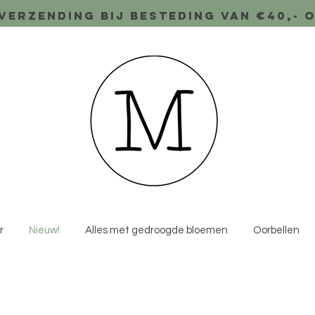
verzending bij besteding van €40,- 
r
Nieuw!
Alles met gedroogde bloemen
Oorbellen