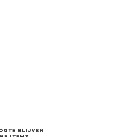
ogte
blijven
we items