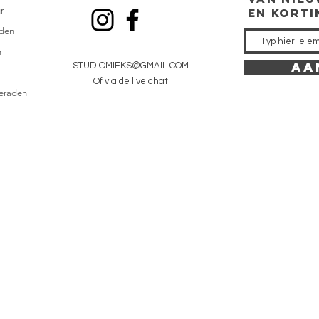
r
en kort
den
n
AA
STUDIOMIEKS@GMAIL.COM
Of via de live chat.
ieraden