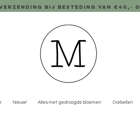
verzending bij besteding van €40,- 
r
Nieuw!
Alles met gedroogde bloemen
Oorbellen