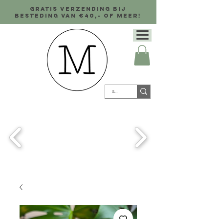
Gratis verzending bij
besteding van €40,- of meer!