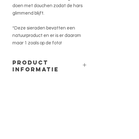
doen met douchen zodat de hars
glimmend blijft.
*Deze sieraden bevatten een
natuurproduct en er is er daarom
maar 1 zoals op de foto!
PRODUCT
INFORMATIE
Materiaal: 316L stainless steel en
epoxy hars
Lengte: ca. 50cm + een 5cm
verlengketting
Bedel: Hart groot
Bloem: Fluitenkruid
Menu
HELP
Verzending en Retour