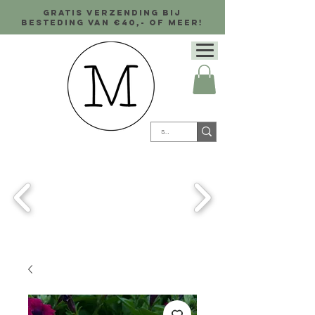
Gratis verzending bij
besteding van €40,- of meer!