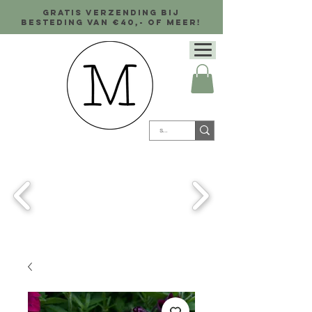
Gratis verzending bij
besteding van €40,- of meer!