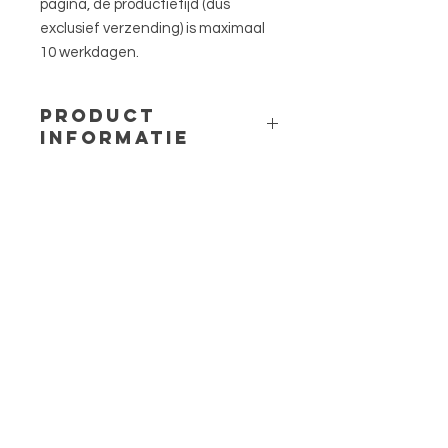
pagina, de productietijd (dus
exclusief verzending) is maximaal
10 werkdagen.
PRODUCT
INFORMATIE
Materiaal: 316L Stainless steel en
hars
Bloem: vergeet-me-nietjes
Maat: ca. 1cm x 1,5cm
Lengte van de ketting: 40 of 50 cm
met een 5cm verlengkettinkje
Menu
HELP
Verzending en Retour
Algemene voorwaarden
Veel gestelde vragen