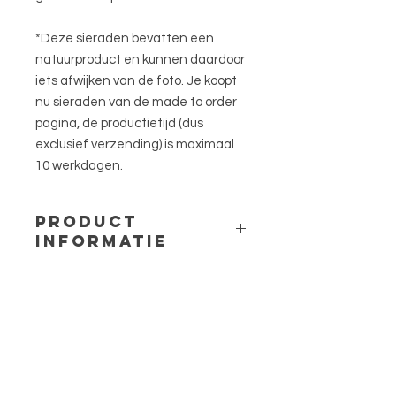
*Deze sieraden bevatten een
natuurproduct en kunnen daardoor
iets afwijken van de foto. Je koopt
nu sieraden van de made to order
pagina, de productietijd (dus
exclusief verzending) is maximaal
10 werkdagen.
PRODUCT
INFORMATIE
Materiaal: 316L stainless steel en
epoxy hars
Lengte: ca. 50cm + een 5cm
verlengketting
Maat bedel: 1,6cm bij 1,6cm
Bloem: Lobelia
Menu