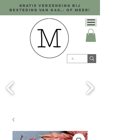
Gratis verzending bij
besteding van €40,- of meer!