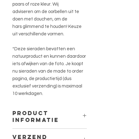
paars of roze kleur. Wij
adviseren om de oorbellen uit te
doen met douchen, om de
hars glimmend te houden! Keuze
uit verschillende vormen.
*Deze sieraden bevatten een
natuurproduct en kunnen daardoor
iets afwijken van de foto. Je koopt
nu sieraden van de made to order
pagina, de productietijd (dus
exclusief verzending) is maximaal
10 werkdagen.
PRODUCT
INFORMATIE
Oorbel bedel: Ruit, Cirkel, Druppel
VERZEND
Materiaal bedel: Stainless steel, UV