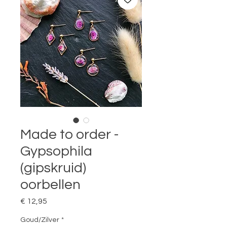
Made to order -
Gypsophila
(gipskruid)
oorbellen
Prijs
€ 12,95
Goud/Zilver
*