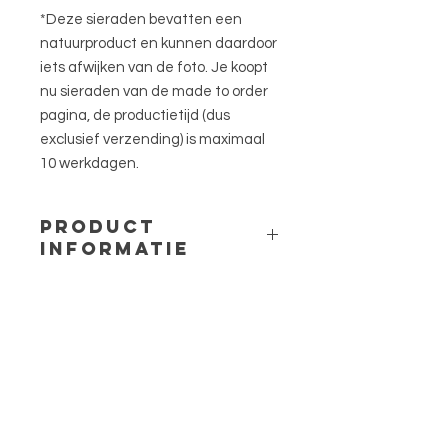
*Deze sieraden bevatten een
natuurproduct en kunnen daardoor
iets afwijken van de foto. Je koopt
nu sieraden van de made to order
pagina, de productietijd (dus
exclusief verzending) is maximaal
10 werkdagen.
PRODUCT
INFORMATIE
Materiaal: 316L stainless steel (goud
en zilver van kleur) en hars
Bloem: Gipskruid
Maat: ca. 1cm bij 1,5cm
Menu
HELP