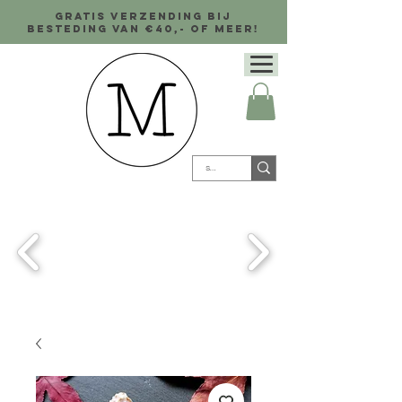
Gratis verzending bij
besteding van €40,- of meer!