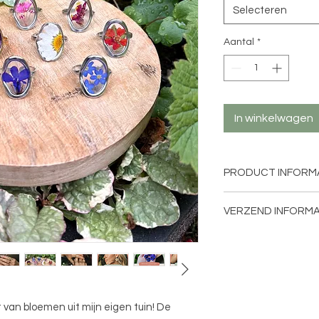
Selecteren
Aantal
*
In winkelwagen
PRODUCT INFORM
Afmeting: Verstelba
VERZEND INFORMA
Materiaal ring: 316L 
gedroogde bloeme
Binnen Nederland w
verstuurd als brieve
track&trace zijn
van
gram. Met track&trace
van 40 euro of meer i
van bloemen uit mijn eigen tuin! De