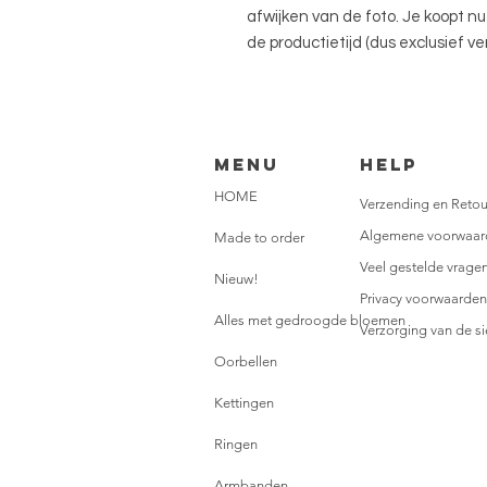
afwijken van de foto. Je koopt n
de productietijd (dus exclusief 
Menu
HELP
HOME
Verzending en Retou
Algemene voorwaar
Made to order
Veel gestelde vrage
Nieuw!
Privacy voorwaarden
Alles met gedroogde bloemen
Verzorging van de s
Oorbellen
Kettingen
Ringen
Armbanden