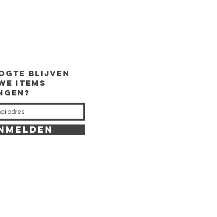
ogte
blijven
we items
ingen?
NMELDEN