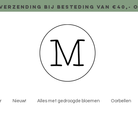
verzending bij besteding van €40,- 
r
Nieuw!
Alles met gedroogde bloemen
Oorbellen