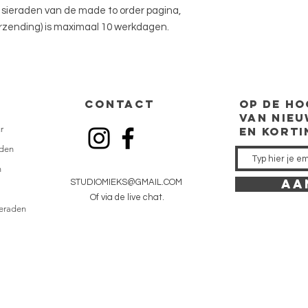
u sieraden van de made to order pagina,
verzending) is maximaal 10 werkdagen.
CONTACT
op de
ho
van nieu
r
en kort
den
n
AA
STUDIOMIEKS@GMAIL.COM
Of via de live chat.
ieraden