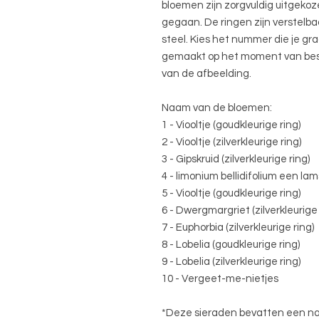
bloemen zijn zorgvuldig uitgekoz
gegaan. De ringen zijn verstelb
steel. Kies het nummer die je gr
gemaakt op het moment van beste
van de afbeelding.
Naam van de bloemen:
1 - Viooltje (goudkleurige ring)
2 - Viooltje (zilverkleurige ring)
3 - Gipskruid (zilverkleurige ring)
4 - limonium bellidifolium een lams
5 - Viooltje (goudkleurige ring)
6 - Dwergmargriet (zilverkleurige 
7 - Euphorbia (zilverkleurige ring)
8 - Lobelia (goudkleurige ring)
9 - Lobelia (zilverkleurige ring)
10 - Vergeet-me-nietjes
*Deze sieraden bevatten een na