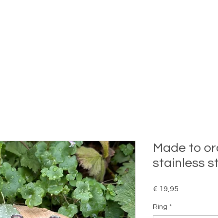
Made to or
stainless s
Prijs
€ 19,95
Ring
*