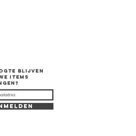
ogte
blijven
we items
ingen?
NMELDEN