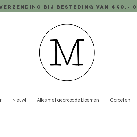
verzending bij besteding van €40,- 
r
Nieuw!
Alles met gedroogde bloemen
Oorbellen