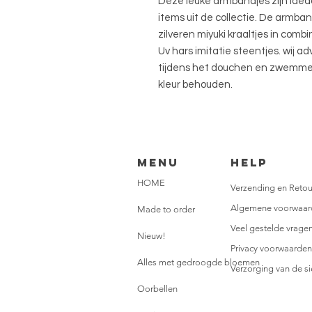
Deze leuke armbandjes zijn ide
items uit de collectie. De armba
zilveren miyuki kraaltjes in comb
Uv hars imitatie steentjes. wij 
tijdens het douchen en zwemmen, 
kleur behouden.
Menu
HELP
HOME
Verzending en Retou
Algemene voorwaar
Made to order
Veel gestelde vrage
Nieuw!
Privacy voorwaarden
Alles met gedroogde bloemen
Verzorging van de s
Oorbellen