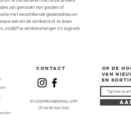
aal om te combineren met onze andere
ndjes zijn gemaakt van gouden of
inatie met verschillende glaskraaltjes en
advisere wel om de armband af te doen
zo blijft je armband langer z'n orginele
CONTACT
op de
ho
van nieu
r
en kort
den
n
AA
STUDIOMIEKS@GMAIL.COM
Of via de live chat.
ieraden