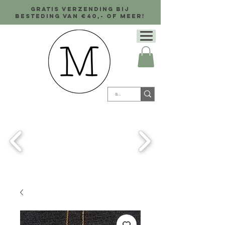
Gratis verzending bij
besteding van €40,- of meer!