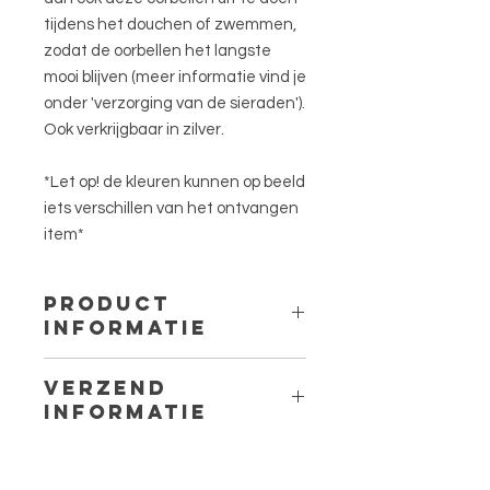
tijdens het douchen of zwemmen,
zodat de oorbellen het langste
mooi blijven (meer informatie vind je
onder 'verzorging van de sieraden').
Ook verkrijgbaar in zilver.
*Let op! de kleuren kunnen op beeld
iets verschillen van het ontvangen
item*
PRODUCT
INFORMATIE
Materiaal stud: 316L stainless steel.
VERZEND
Materiaal nietstift: koper & Silver
INFORMATIE
plated of gold plated
Motief: combinatie van kleurrijke glas
Binnen Nederland worden de
en miyuki delica kraaltjes
sieraden met PostNL verstuurd als