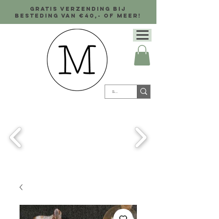
Gratis verzending bij
besteding van €40,- of meer!