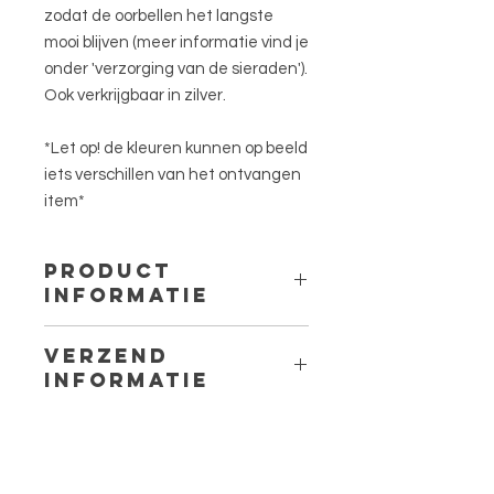
zodat de oorbellen het langste
mooi blijven (meer informatie vind je
onder 'verzorging van de sieraden').
Ook verkrijgbaar in zilver.
*Let op! de kleuren kunnen op beeld
iets verschillen van het ontvangen
item*
PRODUCT
INFORMATIE
Materiaal stud: 316L stainless steel.
VERZEND
Materiaal nietstift: koper & Silver
INFORMATIE
plated of gold plated
Motief: combinatie van kleurrijke glas
Binnen Nederland worden de
en miyuki delica kraaltjes
sieraden met PostNL verstuurd als
brievenbus pakketje. De kosten
zonder track&trace zijn
vanaf
€1.00