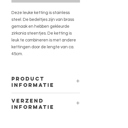
Deze leuke ketting is stainless
steel. De bedeltjes zijn van brass
gemaak en hebben gekleurde
zirkonia steentjes. De ketting is
leuk te combineren is met andere
kettingen door de lengte van ca.
45cm.
PRODUCT
INFORMATIE
Lengte van de ketting: ca. 45cm met
VERZEND
een verlengstuk van ca. 5cm.
INFORMATIE
Materiaal ketting: 316L stainless
steel.
Binnen Nederland worden de
Materiaal bedeltje: Brass met
sieraden met PostNL verstuurd als
zirkonia steentjes