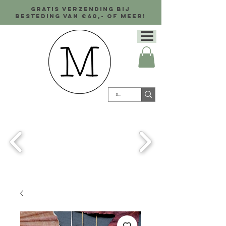
Gratis verzending bij
besteding van €40,- of meer!