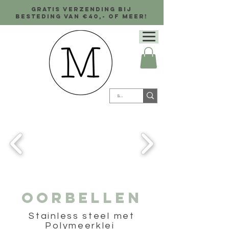
Gratis verzending bij
besteding van €40,- of meer!
Oorbellen
Stainless steel met
Polymeer
klei