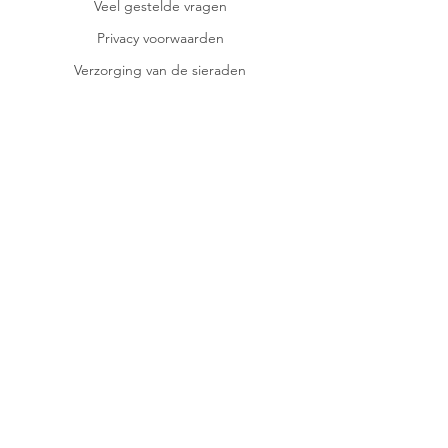
Veel gestelde vragen
Privacy voorwaarden
Verzorging van de sieraden
CONTACT
STUDIOMIEKS@GMAIL.COM
Of via de live chat.
op de
hoogte
blijven van
nieuwe items
en kortingen?
AANMELDEN