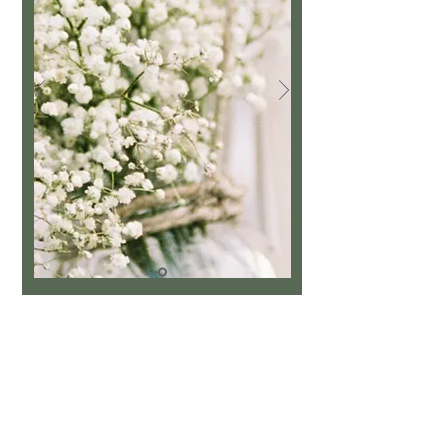
Kettingen
“Every piece of jewelry tells a story.”
#StudioMieks