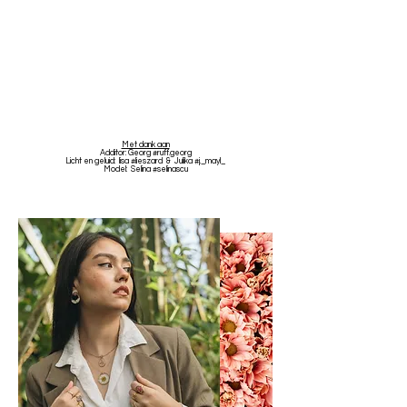
Met dank aan
Additor: Georg #ruff.georg
Licht en geluid: lisa #lieszard & Julika #j._mayl_
Model: Selina #selinascu